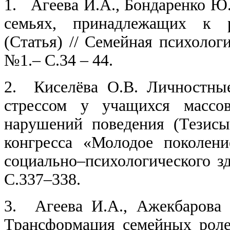
1.
Агеева И.А., Бондаренко Ю.
семьях, принадлежащих к 
(Статья) // Семейная психолог
№1.– С.34 – 44.
2.
Киселёва О.В. Личностны
стрессом у учащихся масс
нарушений поведения (Тезисы
конгресса «Молодое поколен
социально–психологического зд
С.337–338.
3.
Агеева И.А., Ажекбарова 
Трансформация семейных рол