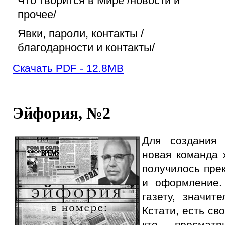
Что творится в Мире /новости и
прочее/
Явки, пароли, контакты /
благодарности и контакты/
Скачать PDF - 12.8MB
Эйфория, №2
Для создания 
новая команда 
получилось прек
и оформление.
газету, значит
Кстати, есть св
кто просмат