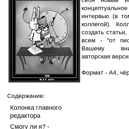
концептуальн
интервью (в то
коллегой). Кол
создать статьи,
всем - "от пи
Вашему вни
авторская верси
Формат - А4, чё
Содержание:
Колонка главного
редактора
Смогу ли я? -