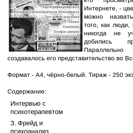
Интернете, - цв
можно назват
того, как люди,
никогда не у
добились пр
Параллельн
создавалось его представительство во В
Формат - А4, чёрно-белый. Тираж - 250 экз
Содержание:
Интервью с
психотерапевтом
З. Фрейд и
психоанализ