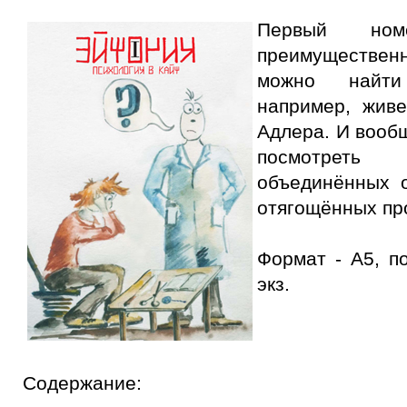
Первый ном
преимущественно
можно найти
например, жив
Адлера. И вообщ
посмотреть
объединённых 
отягощённых п
Формат - А5, п
экз.
Содержание: