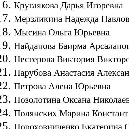
Круглякова Дарья Игоревна
Мерзликина Надежда Павло
Мысина Ольга Юрьевна
Найданова
Баирма
Арсалано
Нестерова Виктория Виктор
Парубова Анастасия Алекса
Петрова Алена Юрьевна
Позолотина Оксана Николае
Полянских Марина Констант
Пороховниченко Екатерина 