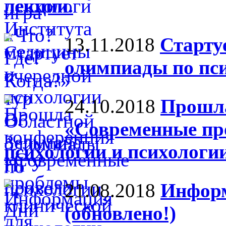
лекции.
13.11.2018
Старту
олимпиады по пс
24.10.2018
Прошла
«Современные пр
психологии и психологи
21.08.2018
Информ
(обновлено!)