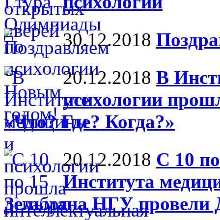
психологии
30.12.2018
Поздра
20.12.2018
В Инст
психологии прошл
«Что? Где? Когда?»
20.12.2018
С 10 п
Института медици
Зельмана НГУ провели 